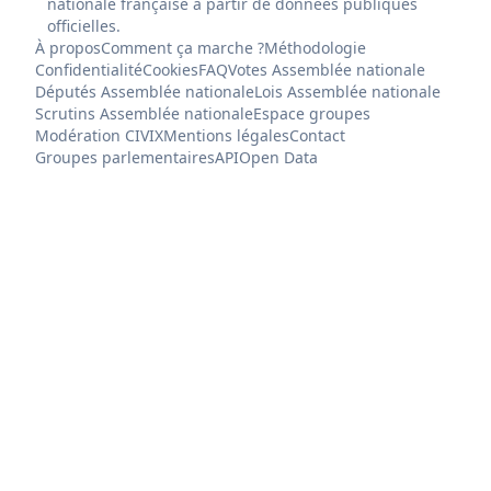
nationale française à partir de données publiques
officielles.
À propos
Comment ça marche ?
Méthodologie
Confidentialité
Cookies
FAQ
Votes Assemblée nationale
Députés Assemblée nationale
Lois Assemblée nationale
Scrutins Assemblée nationale
Espace groupes
Modération CIVIX
Mentions légales
Contact
Groupes parlementaires
API
Open Data