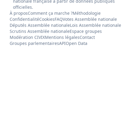
nationale française à partir de données publiques
officielles.
À propos
Comment ça marche ?
Méthodologie
Confidentialité
Cookies
FAQ
Votes Assemblée nationale
Députés Assemblée nationale
Lois Assemblée nationale
Scrutins Assemblée nationale
Espace groupes
Modération CIVIX
Mentions légales
Contact
Groupes parlementaires
API
Open Data