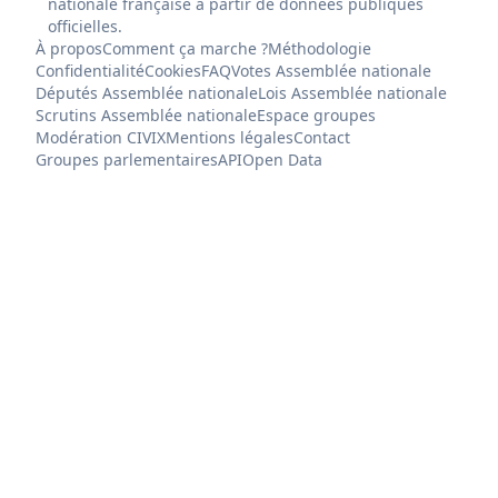
nationale française à partir de données publiques
officielles.
À propos
Comment ça marche ?
Méthodologie
Confidentialité
Cookies
FAQ
Votes Assemblée nationale
Députés Assemblée nationale
Lois Assemblée nationale
Scrutins Assemblée nationale
Espace groupes
Modération CIVIX
Mentions légales
Contact
Groupes parlementaires
API
Open Data