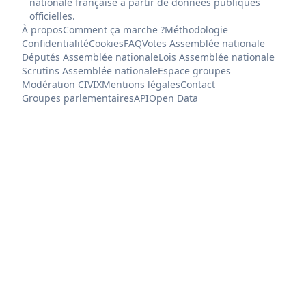
nationale française à partir de données publiques
officielles.
À propos
Comment ça marche ?
Méthodologie
Confidentialité
Cookies
FAQ
Votes Assemblée nationale
Députés Assemblée nationale
Lois Assemblée nationale
Scrutins Assemblée nationale
Espace groupes
Modération CIVIX
Mentions légales
Contact
Groupes parlementaires
API
Open Data