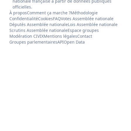
nationale française à partir de données publiques
officielles.
À propos
Comment ça marche ?
Méthodologie
Confidentialité
Cookies
FAQ
Votes Assemblée nationale
Députés Assemblée nationale
Lois Assemblée nationale
Scrutins Assemblée nationale
Espace groupes
Modération CIVIX
Mentions légales
Contact
Groupes parlementaires
API
Open Data