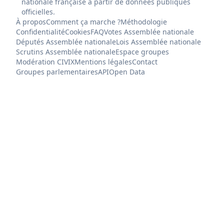
nationale française à partir de données publiques
officielles.
À propos
Comment ça marche ?
Méthodologie
Confidentialité
Cookies
FAQ
Votes Assemblée nationale
Députés Assemblée nationale
Lois Assemblée nationale
Scrutins Assemblée nationale
Espace groupes
Modération CIVIX
Mentions légales
Contact
Groupes parlementaires
API
Open Data