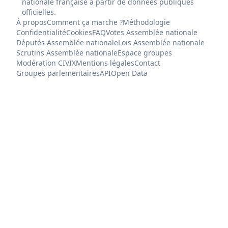
nationale française à partir de données publiques
officielles.
À propos
Comment ça marche ?
Méthodologie
Confidentialité
Cookies
FAQ
Votes Assemblée nationale
Députés Assemblée nationale
Lois Assemblée nationale
Scrutins Assemblée nationale
Espace groupes
Modération CIVIX
Mentions légales
Contact
Groupes parlementaires
API
Open Data