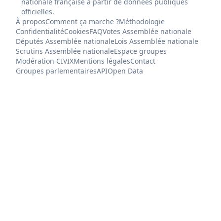
nationale française à partir de données publiques
officielles.
À propos
Comment ça marche ?
Méthodologie
Confidentialité
Cookies
FAQ
Votes Assemblée nationale
Députés Assemblée nationale
Lois Assemblée nationale
Scrutins Assemblée nationale
Espace groupes
Modération CIVIX
Mentions légales
Contact
Groupes parlementaires
API
Open Data