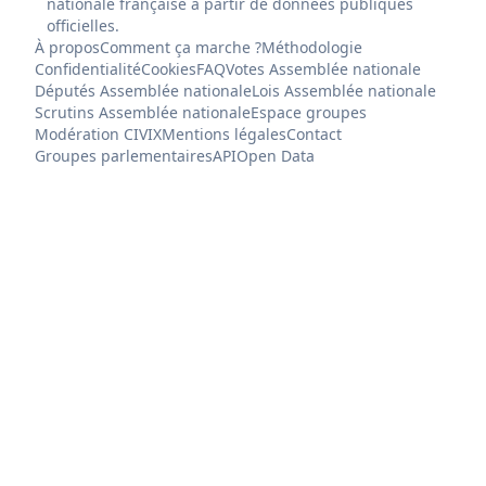
nationale française à partir de données publiques
officielles.
À propos
Comment ça marche ?
Méthodologie
Confidentialité
Cookies
FAQ
Votes Assemblée nationale
Députés Assemblée nationale
Lois Assemblée nationale
Scrutins Assemblée nationale
Espace groupes
Modération CIVIX
Mentions légales
Contact
Groupes parlementaires
API
Open Data