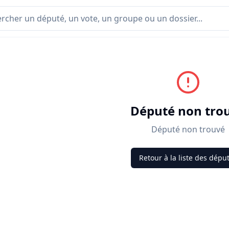
Député non tro
Député non trouvé
Retour à la liste des dépu