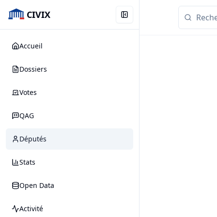
CIVIX
Accueil
Dossiers
Votes
QAG
Députés
Stats
Open Data
Activité