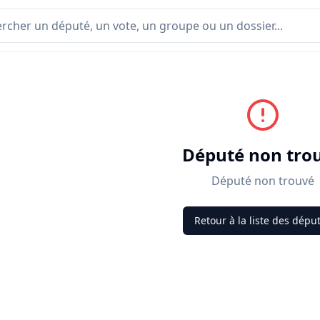
Député non tro
Député non trouvé
Retour à la liste des dépu