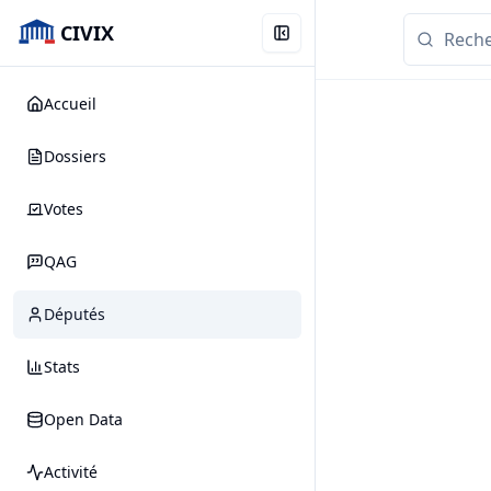
CIVIX
Accueil
Dossiers
Votes
QAG
Députés
Stats
Open Data
Activité