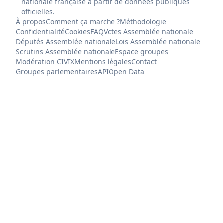
nationale française à partir de données publiques
officielles.
À propos
Comment ça marche ?
Méthodologie
Confidentialité
Cookies
FAQ
Votes Assemblée nationale
Députés Assemblée nationale
Lois Assemblée nationale
Scrutins Assemblée nationale
Espace groupes
Modération CIVIX
Mentions légales
Contact
Groupes parlementaires
API
Open Data