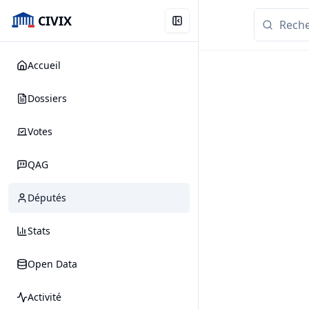
CIVIX
Accueil
Dossiers
Votes
QAG
Députés
Stats
Open Data
Activité