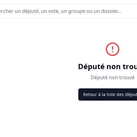
Député non tro
Député non trouvé
Retour à la liste des dépu