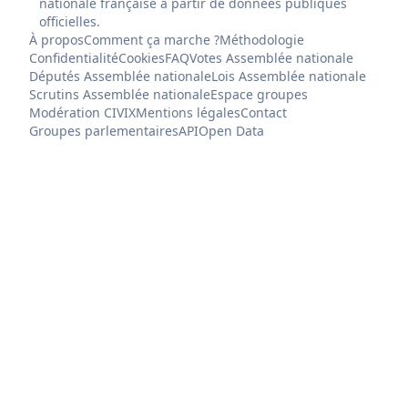
nationale française à partir de données publiques
officielles.
À propos
Comment ça marche ?
Méthodologie
Confidentialité
Cookies
FAQ
Votes Assemblée nationale
Députés Assemblée nationale
Lois Assemblée nationale
Scrutins Assemblée nationale
Espace groupes
Modération CIVIX
Mentions légales
Contact
Groupes parlementaires
API
Open Data