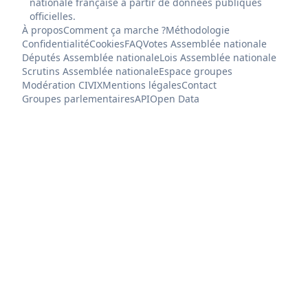
nationale française à partir de données publiques
officielles.
À propos
Comment ça marche ?
Méthodologie
Confidentialité
Cookies
FAQ
Votes Assemblée nationale
Députés Assemblée nationale
Lois Assemblée nationale
Scrutins Assemblée nationale
Espace groupes
Modération CIVIX
Mentions légales
Contact
Groupes parlementaires
API
Open Data