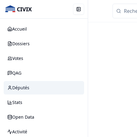
CIVIX
Accueil
Dossiers
Votes
QAG
Députés
Stats
Open Data
Activité