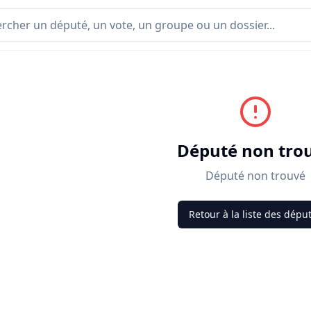
Député non tro
Député non trouvé
Retour à la liste des dépu