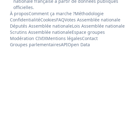
nationale française à partir de données publiques
officielles.
À propos
Comment ça marche ?
Méthodologie
Confidentialité
Cookies
FAQ
Votes Assemblée nationale
Députés Assemblée nationale
Lois Assemblée nationale
Scrutins Assemblée nationale
Espace groupes
Modération CIVIX
Mentions légales
Contact
Groupes parlementaires
API
Open Data