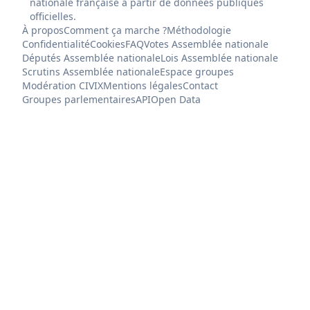
nationale française à partir de données publiques
officielles.
À propos
Comment ça marche ?
Méthodologie
Confidentialité
Cookies
FAQ
Votes Assemblée nationale
Députés Assemblée nationale
Lois Assemblée nationale
Scrutins Assemblée nationale
Espace groupes
Modération CIVIX
Mentions légales
Contact
Groupes parlementaires
API
Open Data