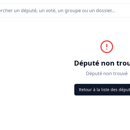
Député non tro
Député non trouvé
Retour à la liste des dépu