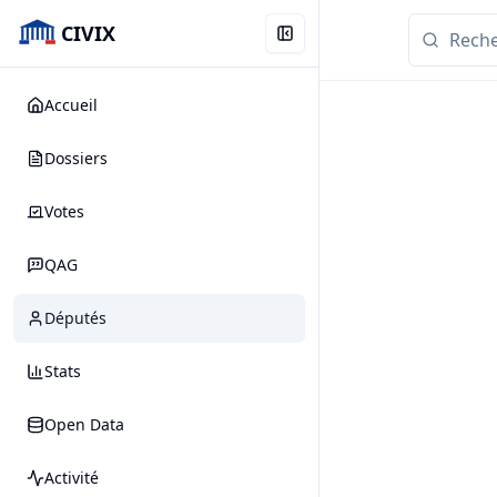
CIVIX
Accueil
Dossiers
Votes
QAG
Députés
Stats
Open Data
Activité