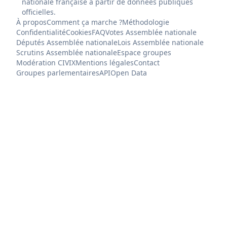
nationale française à partir de données publiques
officielles.
À propos
Comment ça marche ?
Méthodologie
Confidentialité
Cookies
FAQ
Votes Assemblée nationale
Députés Assemblée nationale
Lois Assemblée nationale
Scrutins Assemblée nationale
Espace groupes
Modération CIVIX
Mentions légales
Contact
Groupes parlementaires
API
Open Data