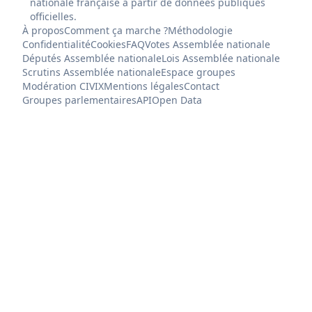
nationale française à partir de données publiques
officielles.
À propos
Comment ça marche ?
Méthodologie
Confidentialité
Cookies
FAQ
Votes Assemblée nationale
Députés Assemblée nationale
Lois Assemblée nationale
Scrutins Assemblée nationale
Espace groupes
Modération CIVIX
Mentions légales
Contact
Groupes parlementaires
API
Open Data