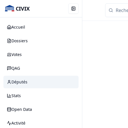
CIVIX
Accueil
Dossiers
Votes
QAG
Députés
Stats
Open Data
Activité