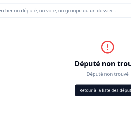
Député non tro
Député non trouvé
Retour à la liste des dépu