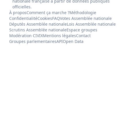
nationale française à partir de données publiques
officielles.
À propos
Comment ça marche ?
Méthodologie
Confidentialité
Cookies
FAQ
Votes Assemblée nationale
Députés Assemblée nationale
Lois Assemblée nationale
Scrutins Assemblée nationale
Espace groupes
Modération CIVIX
Mentions légales
Contact
Groupes parlementaires
API
Open Data