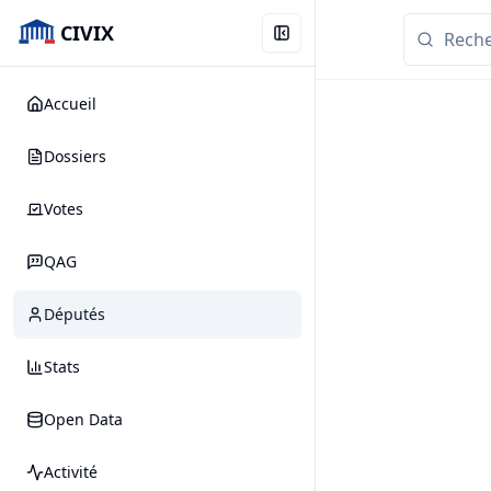
CIVIX
Accueil
Dossiers
Votes
QAG
Députés
Stats
Open Data
Activité