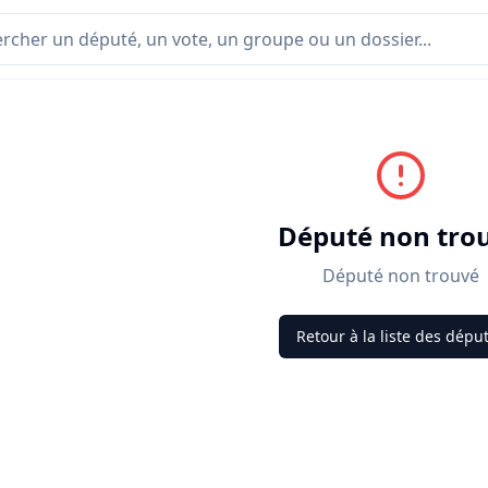
Député non tro
Député non trouvé
Retour à la liste des dépu