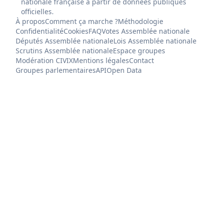
nationale française à partir de données publiques
officielles.
À propos
Comment ça marche ?
Méthodologie
Confidentialité
Cookies
FAQ
Votes Assemblée nationale
Députés Assemblée nationale
Lois Assemblée nationale
Scrutins Assemblée nationale
Espace groupes
Modération CIVIX
Mentions légales
Contact
Groupes parlementaires
API
Open Data