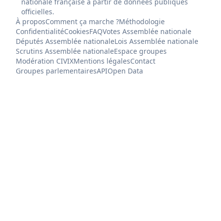
nationale française à partir de données publiques
officielles.
À propos
Comment ça marche ?
Méthodologie
Confidentialité
Cookies
FAQ
Votes Assemblée nationale
Députés Assemblée nationale
Lois Assemblée nationale
Scrutins Assemblée nationale
Espace groupes
Modération CIVIX
Mentions légales
Contact
Groupes parlementaires
API
Open Data