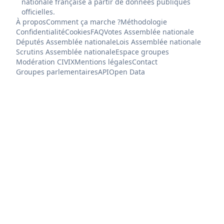
nationale française à partir de données publiques
officielles.
À propos
Comment ça marche ?
Méthodologie
Confidentialité
Cookies
FAQ
Votes Assemblée nationale
Députés Assemblée nationale
Lois Assemblée nationale
Scrutins Assemblée nationale
Espace groupes
Modération CIVIX
Mentions légales
Contact
Groupes parlementaires
API
Open Data