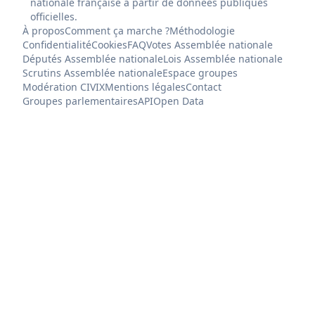
nationale française à partir de données publiques
officielles.
À propos
Comment ça marche ?
Méthodologie
Confidentialité
Cookies
FAQ
Votes Assemblée nationale
Députés Assemblée nationale
Lois Assemblée nationale
Scrutins Assemblée nationale
Espace groupes
Modération CIVIX
Mentions légales
Contact
Groupes parlementaires
API
Open Data