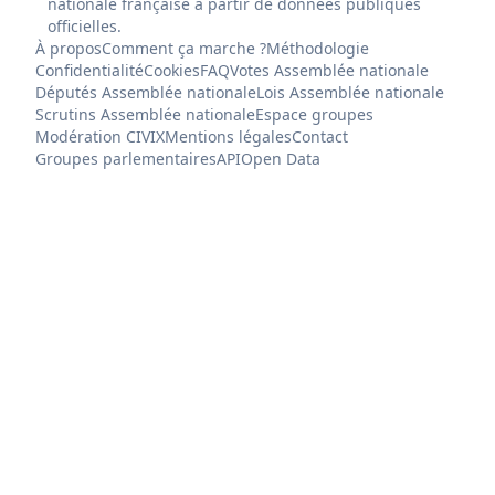
nationale française à partir de données publiques
officielles.
À propos
Comment ça marche ?
Méthodologie
Confidentialité
Cookies
FAQ
Votes Assemblée nationale
Députés Assemblée nationale
Lois Assemblée nationale
Scrutins Assemblée nationale
Espace groupes
Modération CIVIX
Mentions légales
Contact
Groupes parlementaires
API
Open Data