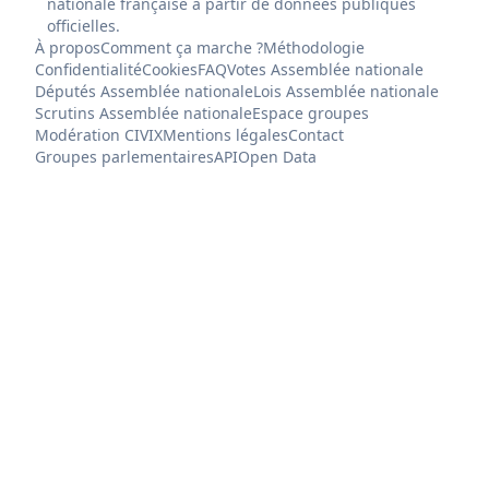
nationale française à partir de données publiques
officielles.
À propos
Comment ça marche ?
Méthodologie
Confidentialité
Cookies
FAQ
Votes Assemblée nationale
Députés Assemblée nationale
Lois Assemblée nationale
Scrutins Assemblée nationale
Espace groupes
Modération CIVIX
Mentions légales
Contact
Groupes parlementaires
API
Open Data