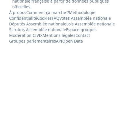
nationale française à partir de données publiques
officielles.
À propos
Comment ça marche ?
Méthodologie
Confidentialité
Cookies
FAQ
Votes Assemblée nationale
Députés Assemblée nationale
Lois Assemblée nationale
Scrutins Assemblée nationale
Espace groupes
Modération CIVIX
Mentions légales
Contact
Groupes parlementaires
API
Open Data