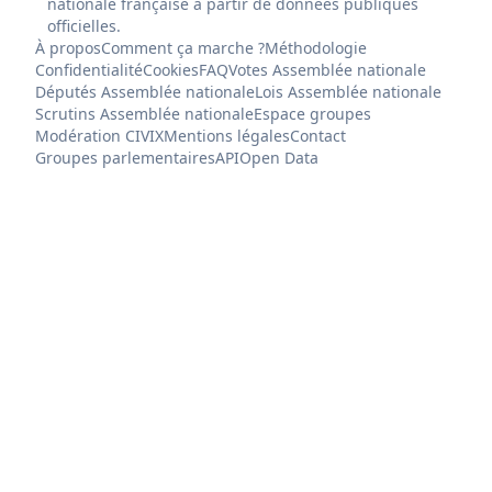
nationale française à partir de données publiques
officielles.
À propos
Comment ça marche ?
Méthodologie
Confidentialité
Cookies
FAQ
Votes Assemblée nationale
Députés Assemblée nationale
Lois Assemblée nationale
Scrutins Assemblée nationale
Espace groupes
Modération CIVIX
Mentions légales
Contact
Groupes parlementaires
API
Open Data