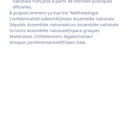
nationale française à partir de données publiques
officielles.
À propos
Comment ça marche ?
Méthodologie
Confidentialité
Cookies
FAQ
Votes Assemblée nationale
Députés Assemblée nationale
Lois Assemblée nationale
Scrutins Assemblée nationale
Espace groupes
Modération CIVIX
Mentions légales
Contact
Groupes parlementaires
API
Open Data