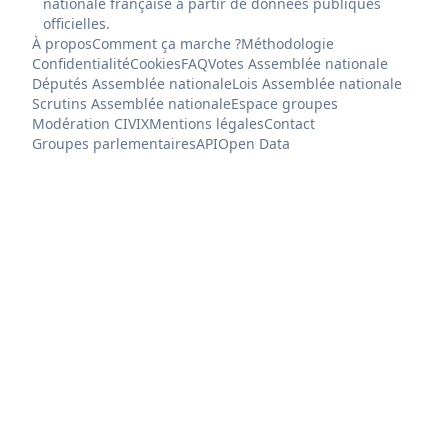
nationale française à partir de données publiques
officielles.
À propos
Comment ça marche ?
Méthodologie
Confidentialité
Cookies
FAQ
Votes Assemblée nationale
Députés Assemblée nationale
Lois Assemblée nationale
Scrutins Assemblée nationale
Espace groupes
Modération CIVIX
Mentions légales
Contact
Groupes parlementaires
API
Open Data