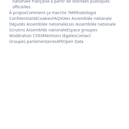
nationale française à partir de données publiques
officielles.
À propos
Comment ça marche ?
Méthodologie
Confidentialité
Cookies
FAQ
Votes Assemblée nationale
Députés Assemblée nationale
Lois Assemblée nationale
Scrutins Assemblée nationale
Espace groupes
Modération CIVIX
Mentions légales
Contact
Groupes parlementaires
API
Open Data