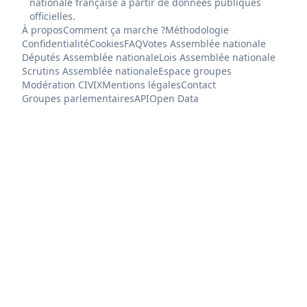
nationale française à partir de données publiques
officielles.
À propos
Comment ça marche ?
Méthodologie
Confidentialité
Cookies
FAQ
Votes Assemblée nationale
Députés Assemblée nationale
Lois Assemblée nationale
Scrutins Assemblée nationale
Espace groupes
Modération CIVIX
Mentions légales
Contact
Groupes parlementaires
API
Open Data