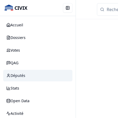
CIVIX
Accueil
Dossiers
Votes
QAG
Députés
Stats
Open Data
Activité