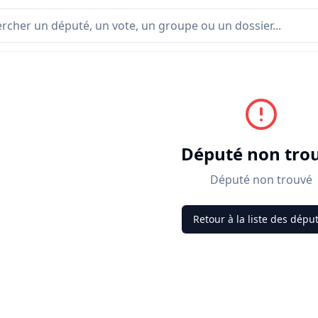
Député non tro
Député non trouvé
Retour à la liste des dépu