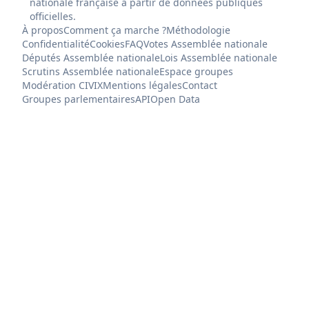
nationale française à partir de données publiques
officielles.
À propos
Comment ça marche ?
Méthodologie
Confidentialité
Cookies
FAQ
Votes Assemblée nationale
Députés Assemblée nationale
Lois Assemblée nationale
Scrutins Assemblée nationale
Espace groupes
Modération CIVIX
Mentions légales
Contact
Groupes parlementaires
API
Open Data