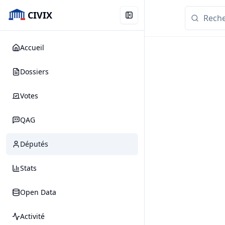
CIVIX
Accueil
Dossiers
Votes
QAG
Députés
Stats
Open Data
Activité