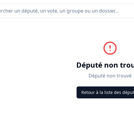
Député non tro
Député non trouvé
Retour à la liste des dépu