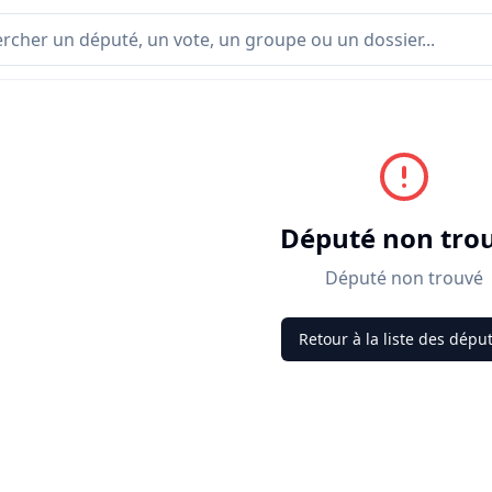
Député non tro
Député non trouvé
Retour à la liste des dépu