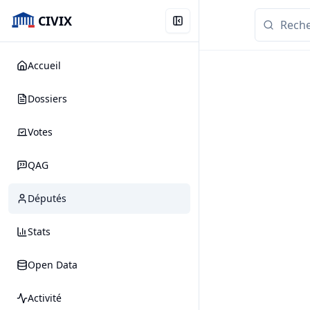
CIVIX
Accueil
Dossiers
Votes
QAG
Députés
Stats
Open Data
Activité