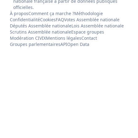
nationale française à partir de données publiques
officielles.
À propos
Comment ça marche ?
Méthodologie
Confidentialité
Cookies
FAQ
Votes Assemblée nationale
Députés Assemblée nationale
Lois Assemblée nationale
Scrutins Assemblée nationale
Espace groupes
Modération CIVIX
Mentions légales
Contact
Groupes parlementaires
API
Open Data