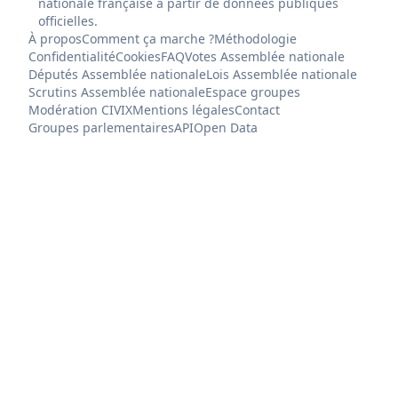
nationale française à partir de données publiques
officielles.
À propos
Comment ça marche ?
Méthodologie
Confidentialité
Cookies
FAQ
Votes Assemblée nationale
Députés Assemblée nationale
Lois Assemblée nationale
Scrutins Assemblée nationale
Espace groupes
Modération CIVIX
Mentions légales
Contact
Groupes parlementaires
API
Open Data