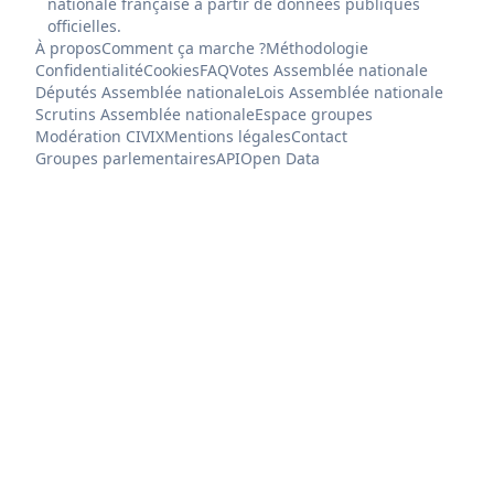
nationale française à partir de données publiques
officielles.
À propos
Comment ça marche ?
Méthodologie
Confidentialité
Cookies
FAQ
Votes Assemblée nationale
Députés Assemblée nationale
Lois Assemblée nationale
Scrutins Assemblée nationale
Espace groupes
Modération CIVIX
Mentions légales
Contact
Groupes parlementaires
API
Open Data