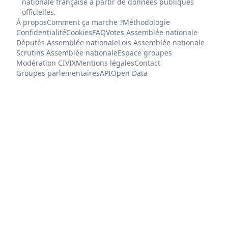
nationale française à partir de données publiques
officielles.
À propos
Comment ça marche ?
Méthodologie
Confidentialité
Cookies
FAQ
Votes Assemblée nationale
Députés Assemblée nationale
Lois Assemblée nationale
Scrutins Assemblée nationale
Espace groupes
Modération CIVIX
Mentions légales
Contact
Groupes parlementaires
API
Open Data