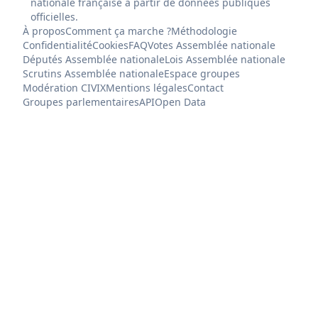
nationale française à partir de données publiques
officielles.
À propos
Comment ça marche ?
Méthodologie
Confidentialité
Cookies
FAQ
Votes Assemblée nationale
Députés Assemblée nationale
Lois Assemblée nationale
Scrutins Assemblée nationale
Espace groupes
Modération CIVIX
Mentions légales
Contact
Groupes parlementaires
API
Open Data