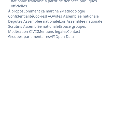
nationale française à partir de données publiques
officielles.
À propos
Comment ça marche ?
Méthodologie
Confidentialité
Cookies
FAQ
Votes Assemblée nationale
Députés Assemblée nationale
Lois Assemblée nationale
Scrutins Assemblée nationale
Espace groupes
Modération CIVIX
Mentions légales
Contact
Groupes parlementaires
API
Open Data