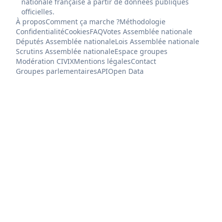
nationale française à partir de données publiques
officielles.
À propos
Comment ça marche ?
Méthodologie
Confidentialité
Cookies
FAQ
Votes Assemblée nationale
Députés Assemblée nationale
Lois Assemblée nationale
Scrutins Assemblée nationale
Espace groupes
Modération CIVIX
Mentions légales
Contact
Groupes parlementaires
API
Open Data