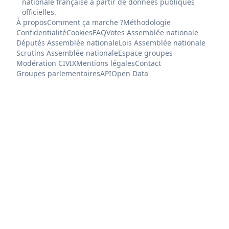
nationale française à partir de données publiques
officielles.
À propos
Comment ça marche ?
Méthodologie
Confidentialité
Cookies
FAQ
Votes Assemblée nationale
Députés Assemblée nationale
Lois Assemblée nationale
Scrutins Assemblée nationale
Espace groupes
Modération CIVIX
Mentions légales
Contact
Groupes parlementaires
API
Open Data