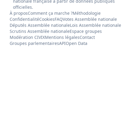
nationale française à partir de données publiques
officielles.
À propos
Comment ça marche ?
Méthodologie
Confidentialité
Cookies
FAQ
Votes Assemblée nationale
Députés Assemblée nationale
Lois Assemblée nationale
Scrutins Assemblée nationale
Espace groupes
Modération CIVIX
Mentions légales
Contact
Groupes parlementaires
API
Open Data