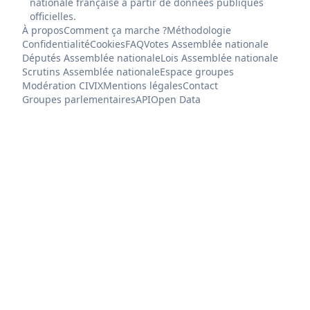
nationale française à partir de données publiques
officielles.
À propos
Comment ça marche ?
Méthodologie
Confidentialité
Cookies
FAQ
Votes Assemblée nationale
Députés Assemblée nationale
Lois Assemblée nationale
Scrutins Assemblée nationale
Espace groupes
Modération CIVIX
Mentions légales
Contact
Groupes parlementaires
API
Open Data